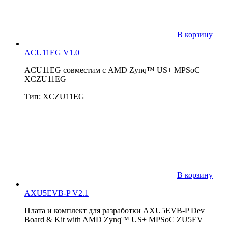
В корзину
ACU11EG V1.0
ACU11EG совместим с AMD Zynq™ US+ MPSoC
XCZU11EG
Тип: XCZU11EG
В корзину
AXU5EVB-P V2.1
Плата и комплект для разработки AXU5EVB-P Dev
Board & Kit with AMD Zynq™ US+ MPSoC ZU5EV