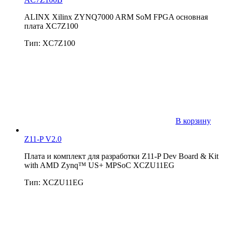
ALINX Xilinx ZYNQ7000 ARM SoM FPGA основная
плата XC7Z100
Тип: XC7Z100
В корзину
Z11-P V2.0
Плата и комплект для разработки Z11-P Dev Board & Kit
with AMD Zynq™ US+ MPSoC XCZU11EG
Тип: XCZU11EG