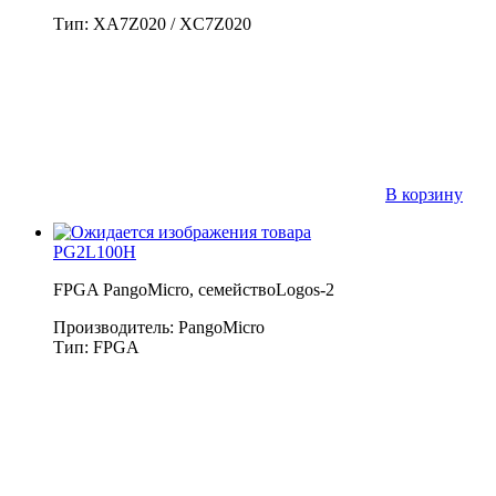
Тип: XA7Z020 / XC7Z020
В корзину
PG2L100H
FPGA PangoMicro, семействоLogos-2
Производитель: PangoMicro
Тип: FPGA